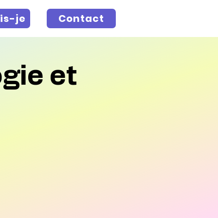
is-je
Contact
gie et